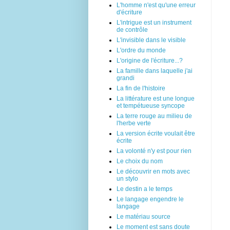
L'homme n'est qu'une erreur
d'écriture
L'intrigue est un instrument
de contrôle
L'invisible dans le visible
L'ordre du monde
L'origine de l'écriture...?
La famille dans laquelle j'ai
grandi
La fin de l'histoire
La littérature est une longue
et tempétueuse syncope
La terre rouge au milieu de
l'herbe verte
La version écrite voulait être
écrite
La volonté n'y est pour rien
Le choix du nom
Le découvrir en mots avec
un stylo
Le destin a le temps
Le langage engendre le
langage
Le matériau source
Le moment est sans doute