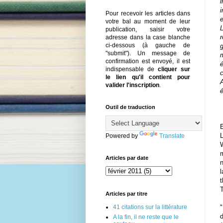
i
Pour recevoir les articles dans
e
votre bal au moment de leur
publication, saisir votre
r
adresse dans la case blanche
ci-dessous (à gauche de
"submit"). Un message de
confirmation est envoyé, il est
indispensable de
cliquer sur
c
le lien qu'il contient pour
valider l'inscription
.
Outil de traduction
Powered by
Translate
W
Articles par date
T
Articles par titre
41 citations sur la littérature
"
A la fin, il ne reste que le