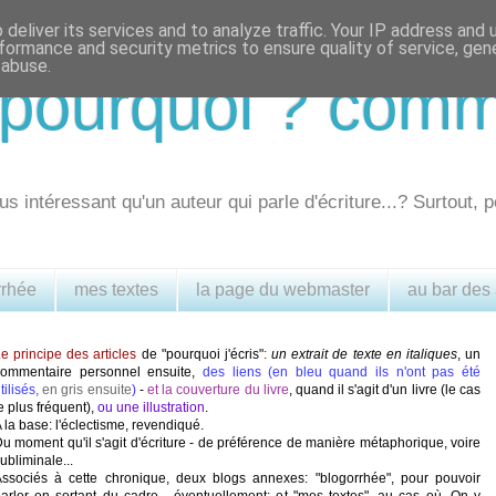
deliver its services and to analyze traffic. Your IP address and
formance and security metrics to ensure quality of service, ge
 abuse.
.. pourquoi ? com
us intéressant qu'un auteur qui parle d'écriture...? Surtout, p
rrhée
mes textes
la page du webmaster
au bar des
e principe des articles
de "pourquoi j'écris"
:
un extrait de texte en italiques
, un
commentaire personnel ensuite,
des liens (en bleu quand ils n'ont pas été
tilisés,
en gris ensuite
)
-
et la couverture du livre
, quand il s'agit d'un livre (le cas
e plus fréquent),
ou une illustration
.
 la base: l'éclectisme, revendiqué.
u moment qu'il s'agit d'écriture - de préférence de manière métaphorique, voire
ubliminale...
ssociés à cette chronique, deux blogs annexes: "blogorrhée", pour pouvoir
arler en sortant du cadre - éventuellement; et "mes textes", au cas où. On y