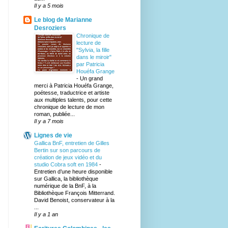
Il y a 5 mois
Le blog de Marianne
Desroziers
Chronique de
lecture de
"Sylvia, la fille
dans le miroir"
par Patricia
Houéfa Grange
-
Un grand
merci à Patricia Houéfa Grange,
poétesse, traductrice et artiste
aux multiples talents, pour cette
chronique de lecture de mon
roman, publiée...
Il y a 7 mois
Lignes de vie
Gallica BnF, entretien de Gilles
Bertin sur son parcours de
création de jeux vidéo et du
studio Cobra soft en 1984
-
Entretien d’une heure disponible
sur Gallica, la bibliothèque
numérique de la BnF, à la
Bibliothèque François Mitterrand.
David Benoist, conservateur à la
...
Il y a 1 an