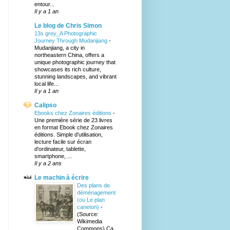
entour...
Il y a 1 an
Le blog de Chris Simon
13s grey_A Photographic
Journey Through Mudanjiang
-
Mudanjiang, a city in
northeastern China, offers a
unique photographic journey that
showcases its rich culture,
stunning landscapes, and vibrant
local life...
Il y a 1 an
Calipso
Ebooks chez Zonaires éditions
-
Une première série de 23 livres
en format Ebook chez Zonaires
éditions. Simple d'utilisation,
lecture facile sur écran
d'ordinateur, tablette,
smartphone, ...
Il y a 2 ans
Le machin à écrire
Des plans de
déménagement
(ou Le plan
caneton)
-
(Source:
Wikimedia
Commons) Ça