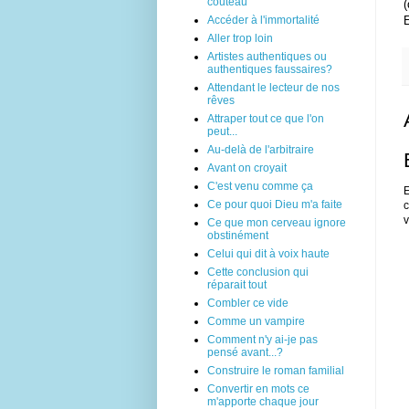
couteau
(
Accéder à l'immortalité
Aller trop loin
Artistes authentiques ou
authentiques faussaires?
Attendant le lecteur de nos
rêves
Attraper tout ce que l'on
peut...
Au-delà de l'arbitraire
Avant on croyait
C'est venu comme ça
E
Ce pour quoi Dieu m'a faite
c
v
Ce que mon cerveau ignore
obstinément
Celui qui dit à voix haute
Cette conclusion qui
réparait tout
Combler ce vide
Comme un vampire
Comment n'y ai-je pas
pensé avant...?
Construire le roman familial
Convertir en mots ce
m'apporte chaque jour