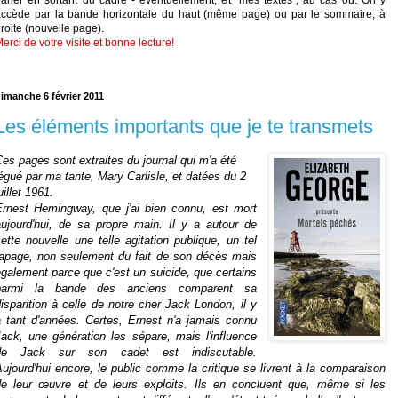
accède par la bande horizontale du haut (même page) ou par le sommaire, à
roite (nouvelle page).
erci de votre visite et bonne lecture!
imanche 6 février 2011
Les éléments importants que je te transmets
es pages sont extraites du journal qui m'a été
égué par ma tante, Mary Carlisle, et datées du 2
uillet 1961.
Ernest Hemingway, que j'ai bien connu, est mort
aujourd'hui, de sa propre main. Il y a autour de
ette nouvelle une telle agitation publique, un tel
tapage, non seulement du fait de son décès mais
galement parce que c'est un suicide, que certains
parmi la bande des anciens comparent sa
isparition à celle de notre cher Jack London, il y
a tant d'années. Certes, Ernest n'a jamais connu
Jack, une génération les sépare, mais l'influence
de Jack sur son cadet est indiscutable.
ujourd'hui encore, le public comme la critique se livrent à la comparaison
de leur œuvre et de leurs exploits. Ils en concluent que, même si les