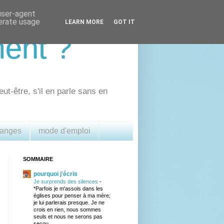
 user-agent
nerate usage
LEARN MORE
GOT IT
ment ?
eut-être, s'il en parle sans en
 anges
mode d'emploi
SOMMAIRE
pourquoi j'écris
Je surprends des silences
-
*Parfois je m'assois dans les
églises pour penser à ma mère;
je lui parlerais presque. Je ne
crois en rien, nous sommes
seuls et nous ne serons pas
secou...