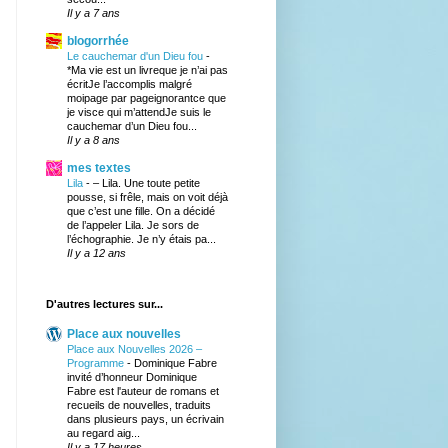
Il y a 7 ans
blogorrhée
Le cauchemar d'un Dieu fou
-
*Ma vie est un livreque je n’ai pas
écritJe l’accomplis malgré
moipage par pageignorantce que
je visce qui m’attendJe suis le
cauchemar d’un Dieu fou...
Il y a 8 ans
mes textes
Lila
-
– Lila. Une toute petite
pousse, si frêle, mais on voit déjà
que c’est une fille. On a décidé
de l’appeler Lila. Je sors de
l’échographie. Je n’y étais pa...
Il y a 12 ans
D'autres lectures sur...
Place aux nouvelles
Place aux Nouvelles 2026 –
Programme
-
Dominique Fabre
invité d’honneur Dominique
Fabre est l'auteur de romans et
recueils de nouvelles, traduits
dans plusieurs pays, un écrivain
au regard aig...
Il y a 17 heures