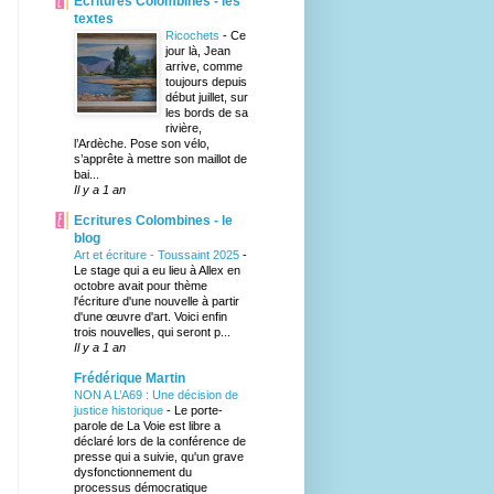
Ecritures Colombines - les
textes
Ricochets
-
Ce
jour là, Jean
arrive, comme
toujours depuis
début juillet, sur
les bords de sa
rivière,
l’Ardèche. Pose son vélo,
s’apprête à mettre son maillot de
bai...
Il y a 1 an
Ecritures Colombines - le
blog
Art et écriture - Toussaint 2025
-
Le stage qui a eu lieu à Allex en
octobre avait pour thème
l'écriture d'une nouvelle à partir
d'une œuvre d'art. Voici enfin
trois nouvelles, qui seront p...
Il y a 1 an
Frédérique Martin
NON A L’A69 : Une décision de
justice historique
-
Le porte-
parole de La Voie est libre a
déclaré lors de la conférence de
presse qui a suivie, qu'un grave
dysfonctionnement du
processus démocratique