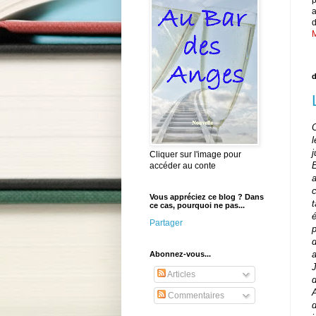
d
M
d
C
l
j
Cliquer sur l'image pour
accéder au conte
c
Vous appréciez ce blog ? Dans
ce cas, pourquoi ne pas...
é
Partager
d
Abonnez-vous...
Articles
A
Commentaires