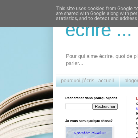
This site uses cookies from Google to 
are shared with Google along with per
statistics, and to detect and address
écrire .
Pour qui aime écrire, quoi de pl
parler...
pourquoi j'écris - accueil
blogo
Rechercher dans pourquoijecris
L
u
l
A
Je vous sers quelque chose?
D
s
A
p