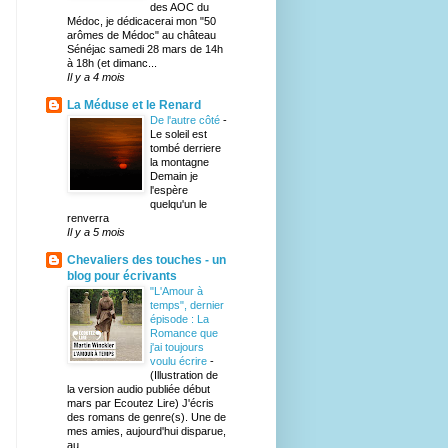
des AOC du
Médoc, je dédicacerai mon "50
arômes de Médoc" au château
Sénéjac samedi 28 mars de 14h
à 18h (et dimanc...
Il y a 4 mois
La Méduse et le Renard
De l'autre côté
-
Le soleil est
tombé derriere
la montagne
Demain je
l'espère
quelqu'un le
renverra
Il y a 5 mois
Chevaliers des touches - un
blog pour écrivants
"L'Amour à
temps", dernier
épisode : La
Romance que
j'ai toujours
voulu écrire
-
(Illustration de
la version audio publiée début
mars par Ecoutez Lire) J'écris
des romans de genre(s). Une de
mes amies, aujourd'hui disparue,
au...