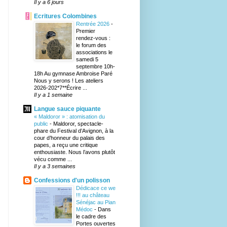
Il y a 6 jours
Ecritures Colombines
Rentrée 2026
-
Premier
rendez-vous :
le forum des
associations le
samedi 5
septembre 10h-
18h Au gymnase Ambroise Paré
Nous y serons ! Les ateliers
2026-202*7**Écrire ...
Il y a 1 semaine
Langue sauce piquante
« Maldoror » : atomisation du
public
-
Maldoror, spectacle-
phare du Festival d’Avignon, à la
cour d’honneur du palais des
papes, a reçu une critique
enthousiaste. Nous l’avons plutôt
vécu comme ...
Il y a 3 semaines
Confessions d'un polisson
Dédicace ce we
!!! au château
Sénéjac au Pian
Médoc
-
Dans
le cadre des
Portes ouvertes