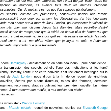
nstruments de leur mort sont différents, l'un s'étant tué par balle, l'autre par
injection de morphine, ils avaient tous deux les mêmes intentions
ssentielles. Ou, du moins, c'est ce que l'on suppose généralement.
Les secrets, comme les promesses, constituent parfois une terrible
esponsabilité pour ceux qui en sont les dépositaires. J'ai très longtemps
gardé mon secret sur la mort de Jack London, pour respecter la volonté de
mon très cher ami, disparu depuis tant d'années. Mais peut-être s'est-il
écoulé assez de temps pour que la vérité ne risque plus de hanter qui que
e soit, à part moi-même. Je crois qu'il est nécessaire de rétablir les faits.
Aussi est-ce à toi, ma chère nièce, que je lègue ce soin, à l'aide des
éléments importants que je te transmets.
Encore
Hemingway
- décidément on en parle beaucoup... pure coïncidence.
La transmission des secrets est-elle l'une des motivations à l'écriture?
endy Hornsby, l'auteur de cette nouvelle s'est réellement interrogée sur la
mort de
Jack London
, nous dit-on à la fin de ce recueil de vingt-trois
nouvelles, écrites par autant d'auteurs, toutes des femmes, certaines
largement reconnues, d'autres publiant leur première nouvelle. Un même
thème:
à tout meurtre son mobile, à tout mobile son péché
...
rès réussi.
La violoniste" -
Wendy Hornsby
dans :
Mortels péchés
, recueil de nouvelles, réunies par
Elizabeth George