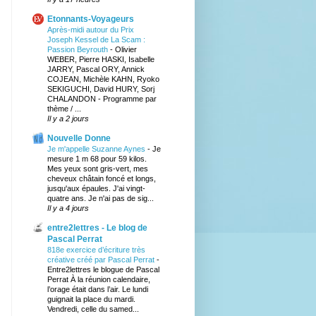
Etonnants-Voyageurs
Après-midi autour du Prix
Joseph Kessel de La Scam :
Passion Beyrouth
-
Olivier
WEBER, Pierre HASKI, Isabelle
JARRY, Pascal ORY, Annick
COJEAN, Michèle KAHN, Ryoko
SEKIGUCHI, David HURY, Sorj
CHALANDON - Programme par
thème / ...
Il y a 2 jours
Nouvelle Donne
Je m'appelle Suzanne Aynes
-
Je
mesure 1 m 68 pour 59 kilos.
Mes yeux sont gris-vert, mes
cheveux châtain foncé et longs,
jusqu'aux épaules. J'ai vingt-
quatre ans. Je n'ai pas de sig...
Il y a 4 jours
entre2lettres - Le blog de
Pascal Perrat
818e exercice d’écriture très
créative créé par Pascal Perrat
-
Entre2lettres le blogue de Pascal
Perrat À la réunion calendaire,
l’orage était dans l’air. Le lundi
guignait la place du mardi.
Vendredi, celle du samed...