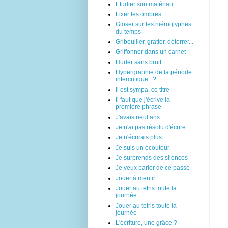
Etudier son matériau
Fixer les ombres
Gloser sur les hiéroglyphes
du temps
Gribouiller, gratter, déterrer...
Griffonner dans un carnet
Hurler sans bruit
Hypergraphie de la période
intercritique...?
Il est sympa, ce titre
Il faut que j'écrive la
première phrase
J'avais neuf ans
Je n'ai pas résolu d'écrire
Je n'écrirais plus
Je suis un écouteur
Je surprends des silences
Je veux parler de ce passé
Jouer à mentir
Jouer au tetris toute la
journée
Jouer au tetris toute la
journée
L'écriture, une grâce ?