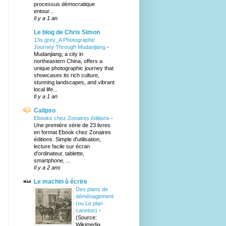
processus démocratique
entour...
Il y a 1 an
Le blog de Chris Simon
13s grey_A Photographic
Journey Through Mudanjiang
-
Mudanjiang, a city in
northeastern China, offers a
unique photographic journey that
showcases its rich culture,
stunning landscapes, and vibrant
local life...
Il y a 1 an
Calipso
Ebooks chez Zonaires éditions
-
Une première série de 23 livres
en format Ebook chez Zonaires
éditions. Simple d'utilisation,
lecture facile sur écran
d'ordinateur, tablette,
smartphone, ...
Il y a 2 ans
Le machin à écrire
Des plans de
déménagement
(ou Le plan
caneton)
-
(Source:
Wikimedia