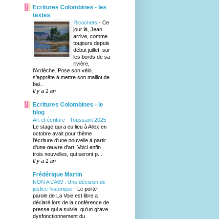
Ecritures Colombines - les
textes
Ricochets
-
Ce
jour là, Jean
arrive, comme
toujours depuis
début juillet, sur
les bords de sa
rivière,
l’Ardèche. Pose son vélo,
s’apprête à mettre son maillot de
bai...
Il y a 1 an
Ecritures Colombines - le
blog
Art et écriture - Toussaint 2025
-
Le stage qui a eu lieu à Allex en
octobre avait pour thème
l'écriture d'une nouvelle à partir
d'une œuvre d'art. Voici enfin
trois nouvelles, qui seront p...
Il y a 1 an
Frédérique Martin
NON A L’A69 : Une décision de
justice historique
-
Le porte-
parole de La Voie est libre a
déclaré lors de la conférence de
presse qui a suivie, qu'un grave
dysfonctionnement du