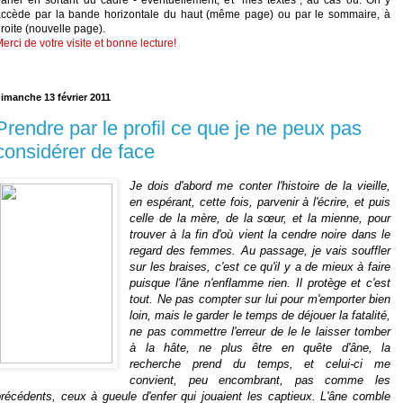
accède par la bande horizontale du haut (même page) ou par le sommaire, à
roite (nouvelle page).
erci de votre visite et bonne lecture!
imanche 13 février 2011
Prendre par le profil ce que je ne peux pas
considérer de face
Je dois d'abord me conter l'histoire de la vieille,
en espérant, cette fois, parvenir à l'écrire, et puis
celle de la mère, de la sœur, et la mienne, pour
trouver à la fin d'où vient la cendre noire dans le
regard des femmes. Au passage, je vais souffler
sur les braises, c'est ce qu'il y a de mieux à faire
puisque l'âne n'enflamme rien. Il protège et c'est
tout. Ne pas compter sur lui pour m'emporter bien
loin, mais le garder le temps de déjouer la fatalité,
ne pas commettre l'erreur de le le laisser tomber
à la hâte, ne plus être en quête d'âne, la
recherche prend du temps, et celui-ci me
convient, peu encombrant, pas comme les
précédents, ceux à gueule d'enfer qui jouaient les captieux. L'âne comble