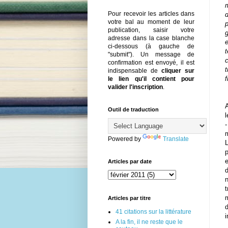
Pour recevoir les articles dans
d
votre bal au moment de leur
publication, saisir votre
g
adresse dans la case blanche
e
ci-dessous (à gauche de
t
"submit"). Un message de
c
confirmation est envoyé, il est
indispensable de
cliquer sur
f
le lien qu'il contient pour
valider l'inscription
.
Outil de traduction
l
-
m
Powered by
Translate
L
p
Articles par date
d
n
t
Articles par titre
d
41 citations sur la littérature
i
A la fin, il ne reste que le