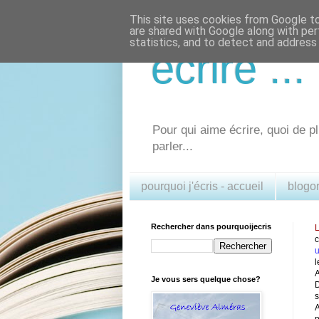
This site uses cookies from Google to 
are shared with Google along with per
statistics, and to detect and address
écrire .
Pour qui aime écrire, quoi de pl
parler...
pourquoi j'écris - accueil
blogo
Rechercher dans pourquoijecris
L
u
l
A
Je vous sers quelque chose?
D
s
A
p