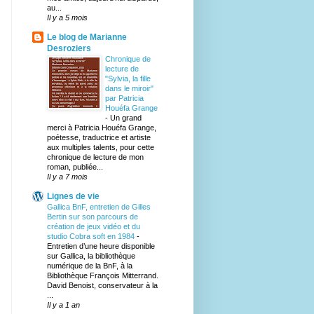
au...
Il y a 5 mois
Le blog de Marianne
Desroziers
Chronique de
lecture de
"Sylvia, la fille
dans le miroir"
par Patricia
Houéfa Grange
-
Un grand
merci à Patricia Houéfa Grange,
poétesse, traductrice et artiste
aux multiples talents, pour cette
chronique de lecture de mon
roman, publiée...
Il y a 7 mois
Lignes de vie
Gallica BnF, entretien de Gilles
Bertin sur son parcours de
création de jeux vidéo et du
studio Cobra soft en 1984
-
Entretien d’une heure disponible
sur Gallica, la bibliothèque
numérique de la BnF, à la
Bibliothèque François Mitterrand.
David Benoist, conservateur à la
...
Il y a 1 an