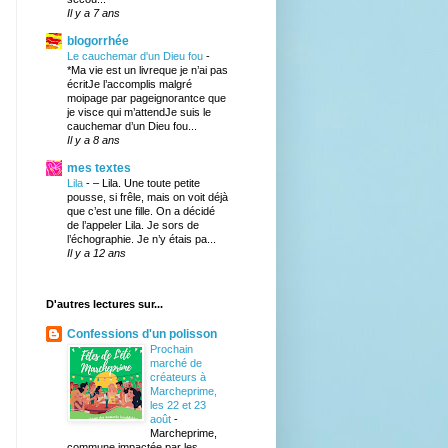
Il y a 7 ans
blogorrhée
Le cauchemar d'un Dieu fou
-
*Ma vie est un livreque je n’ai pas
écritJe l’accomplis malgré
moipage par pageignorantce que
je visce qui m’attendJe suis le
cauchemar d’un Dieu fou...
Il y a 8 ans
mes textes
Lila
-
– Lila. Une toute petite
pousse, si frêle, mais on voit déjà
que c’est une fille. On a décidé
de l’appeler Lila. Je sors de
l’échographie. Je n’y étais pa...
Il y a 12 ans
D'autres lectures sur...
Confessions d'un polisson
Prochain
marché de
créateurs à
Marcheprime,
les 22 et 23
août
-
Marcheprime,
commune impactée par les