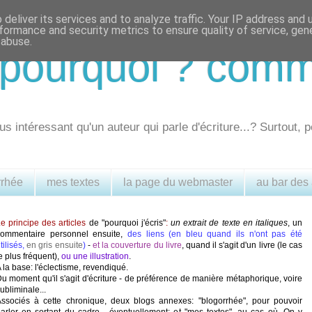
deliver its services and to analyze traffic. Your IP address and
formance and security metrics to ensure quality of service, ge
 abuse.
.. pourquoi ? com
us intéressant qu'un auteur qui parle d'écriture...? Surtout, p
rrhée
mes textes
la page du webmaster
au bar des
e principe des articles
de "pourquoi j'écris"
:
un extrait de texte en italiques
, un
commentaire personnel ensuite,
des liens (en bleu quand ils n'ont pas été
tilisés,
en gris ensuite
)
-
et la couverture du livre
, quand il s'agit d'un livre (le cas
e plus fréquent),
ou une illustration
.
 la base: l'éclectisme, revendiqué.
u moment qu'il s'agit d'écriture - de préférence de manière métaphorique, voire
ubliminale...
ssociés à cette chronique, deux blogs annexes: "blogorrhée", pour pouvoir
arler en sortant du cadre - éventuellement; et "mes textes", au cas où. On y