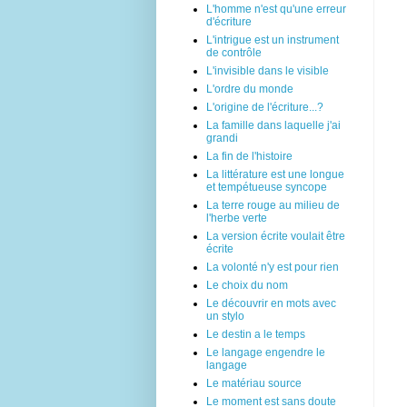
L'homme n'est qu'une erreur
d'écriture
L'intrigue est un instrument
de contrôle
L'invisible dans le visible
L'ordre du monde
L'origine de l'écriture...?
La famille dans laquelle j'ai
grandi
La fin de l'histoire
La littérature est une longue
et tempétueuse syncope
La terre rouge au milieu de
l'herbe verte
La version écrite voulait être
écrite
La volonté n'y est pour rien
Le choix du nom
Le découvrir en mots avec
un stylo
Le destin a le temps
Le langage engendre le
langage
Le matériau source
Le moment est sans doute