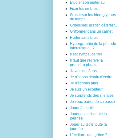
Etudier son matériau
Fixer les ombres
Gloser sur les hiéroglyphes
du temps
Gribouiller, gratter, déterrer...
Griffonner dans un carnet
Hurler sans bruit
Hypergraphie de la période
intercritique...?
Il est sympa, ce titre
Il faut que j'écrive la
première phrase
J'avais neuf ans
Je n'ai pas résolu d'écrire
Je n'écrirais plus
Je suis un écouteur
Je surprends des silences
Je veux parler de ce passé
Jouer à mentir
Jouer au tetris toute la
journée
Jouer au tetris toute la
journée
L'écriture, une grâce ?