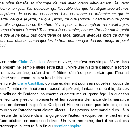
ma prise femelle et s'occupe de moi avec grand dévouement. Je veux
écrire, un jour, l'air soucieux qui l'accable dès que la fatigue alourdit mes
paupières. Je dois me concentrer, bien conserver en mémoire ce que je
arde, ce que je jette, ce que j'écris, ce que j'oublie. Chaque minute porte
n elle la question de l'écriture. Vivre pour la transcription, ne serait-il pas
emps d'aspirer à cela? Tout serait à construire, encore. Prendre par le profil
e que je ne peux pas considérer de face, détruire avec les mots ce qui ne
tient pas debout, aménager les lettres, emménager dedans, jusqu'au point
inal
.
A en croire
Claire Castillon
, écrire et vivre, ce n'est pas simple. Vivre dans
e présent ne semble guère l'être plus... vivre une histoire d'amour, a fortiori
 et avec un âne, qu'en dire...? Même s'il n'est pas certain que l'âne ait
érité son surnom, ni la suite de l'histoire...
e livre de
Claire Castillon
, connue également pour ses nouvelles "coups de
oing", entremêle habilement passé et présent, fantasme et réalité, délices
et solitude de l'enfance, tourments et amertume du grand âge. La question
e l'écriture y est omniprésente et les souvenirs d'enfance de la narratrice
ous en donnent la genèse. Oedipe et Electre ne sont pas très loin, ni les
roubles de l'attachement d'ordre divers... Les propos sont parfois durs - à la
mesure de la boule dans la gorge que l'auteur évoque, par le truchement
'une citation, en exergue du livre. Un livre très riche, dont il ne faut pas
nterrompre la lecture à la fin du
premier chapitre
.