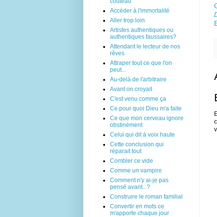
couteau
C
Accéder à l'immortalité
D
Aller trop loin
Artistes authentiques ou
authentiques faussaires?
Attendant le lecteur de nos
rêves
Attraper tout ce que l'on
peut...
Au-delà de l'arbitraire
Avant on croyait
C'est venu comme ça
Ce pour quoi Dieu m'a faite
E
Ce que mon cerveau ignore
c
obstinément
v
Celui qui dit à voix haute
Cette conclusion qui
réparait tout
Combler ce vide
Comme un vampire
Comment n'y ai-je pas
pensé avant...?
Construire le roman familial
Convertir en mots ce
m'apporte chaque jour