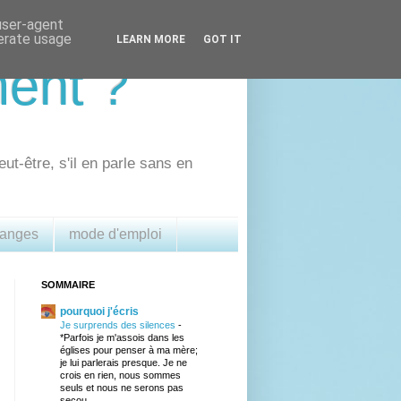
 user-agent
nerate usage
LEARN MORE
GOT IT
ment ?
eut-être, s'il en parle sans en
 anges
mode d'emploi
SOMMAIRE
pourquoi j'écris
Je surprends des silences
-
*Parfois je m'assois dans les
églises pour penser à ma mère;
je lui parlerais presque. Je ne
crois en rien, nous sommes
seuls et nous ne serons pas
secou...