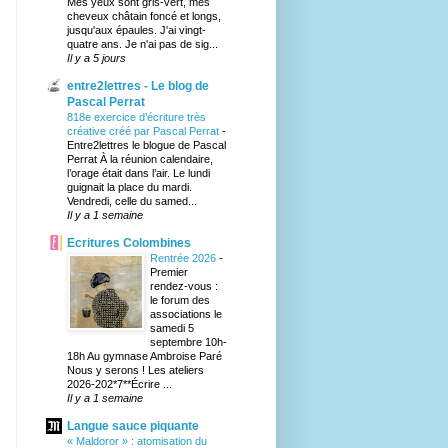
Mes yeux sont gris-vert, mes
cheveux châtain foncé et longs,
jusqu'aux épaules. J'ai vingt-
quatre ans. Je n'ai pas de sig...
Il y a 5 jours
entre2lettres - Le blog de
Pascal Perrat
818e exercice d’écriture très
créative créé par Pascal Perrat
-
Entre2lettres le blogue de Pascal
Perrat À la réunion calendaire,
l’orage était dans l’air. Le lundi
guignait la place du mardi.
Vendredi, celle du samed...
Il y a 1 semaine
Ecritures Colombines
Rentrée 2026
-
Premier
rendez-vous :
le forum des
associations le
samedi 5
septembre 10h-
18h Au gymnase Ambroise Paré
Nous y serons ! Les ateliers
2026-202*7**Écrire ...
Il y a 1 semaine
Langue sauce piquante
« Maldoror » : atomisation du