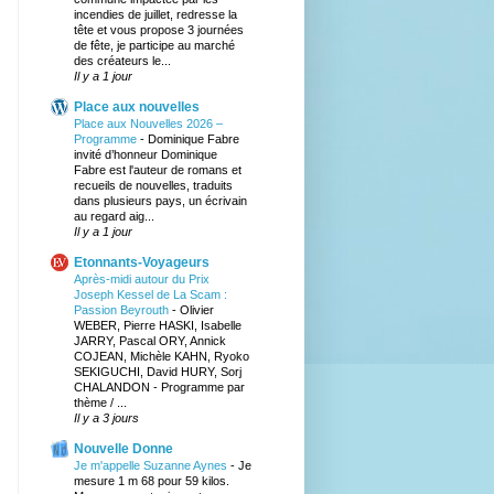
incendies de juillet, redresse la
tête et vous propose 3 journées
de fête, je participe au marché
des créateurs le...
Il y a 1 jour
Place aux nouvelles
Place aux Nouvelles 2026 –
Programme
-
Dominique Fabre
invité d’honneur Dominique
Fabre est l'auteur de romans et
recueils de nouvelles, traduits
dans plusieurs pays, un écrivain
au regard aig...
Il y a 1 jour
Etonnants-Voyageurs
Après-midi autour du Prix
Joseph Kessel de La Scam :
Passion Beyrouth
-
Olivier
WEBER, Pierre HASKI, Isabelle
JARRY, Pascal ORY, Annick
COJEAN, Michèle KAHN, Ryoko
SEKIGUCHI, David HURY, Sorj
CHALANDON - Programme par
thème / ...
Il y a 3 jours
Nouvelle Donne
Je m'appelle Suzanne Aynes
-
Je
mesure 1 m 68 pour 59 kilos.