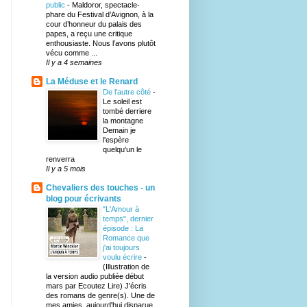
public
-
Maldoror, spectacle-
phare du Festival d’Avignon, à la
cour d’honneur du palais des
papes, a reçu une critique
enthousiaste. Nous l’avons plutôt
vécu comme ...
Il y a 4 semaines
La Méduse et le Renard
De l'autre côté
-
Le soleil est
tombé derriere
la montagne
Demain je
l'espère
quelqu'un le
renverra
Il y a 5 mois
Chevaliers des touches - un
blog pour écrivants
"L'Amour à
temps", dernier
épisode : La
Romance que
j'ai toujours
voulu écrire
-
(Illustration de
la version audio publiée début
mars par Ecoutez Lire) J'écris
des romans de genre(s). Une de
mes amies, aujourd'hui disparue,