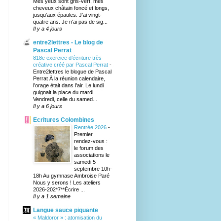
Mes yeux sont gris-vert, mes
cheveux châtain foncé et longs,
jusqu'aux épaules. J'ai vingt-
quatre ans. Je n'ai pas de sig...
Il y a 4 jours
entre2lettres - Le blog de
Pascal Perrat
818e exercice d’écriture très
créative créé par Pascal Perrat
-
Entre2lettres le blogue de Pascal
Perrat À la réunion calendaire,
l’orage était dans l’air. Le lundi
guignait la place du mardi.
Vendredi, celle du samed...
Il y a 6 jours
Ecritures Colombines
Rentrée 2026
-
Premier
rendez-vous :
le forum des
associations le
samedi 5
septembre 10h-
18h Au gymnase Ambroise Paré
Nous y serons ! Les ateliers
2026-202*7**Écrire ...
Il y a 1 semaine
Langue sauce piquante
« Maldoror » : atomisation du