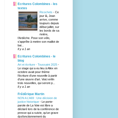
Ecritures Colombines - les
textes
Ricochets
-
Ce
jour là, Jean
arrive, comme
toujours depuis
début juillet, sur
les bords de sa
rivière,
l’Ardèche. Pose son vélo,
s’apprête à mettre son maillot de
bai...
Il y a 1 an
Ecritures Colombines - le
blog
Art et écriture - Toussaint 2025
-
Le stage qui a eu lieu à Allex en
octobre avait pour thème
l'écriture d'une nouvelle à partir
d'une œuvre d'art. Voici enfin
trois nouvelles, qui seront p...
Il y a 1 an
Frédérique Martin
NON A L’A69 : Une décision de
justice historique
-
Le porte-
parole de La Voie est libre a
déclaré lors de la conférence de
presse qui a suivie, qu'un grave
dysfonctionnement du