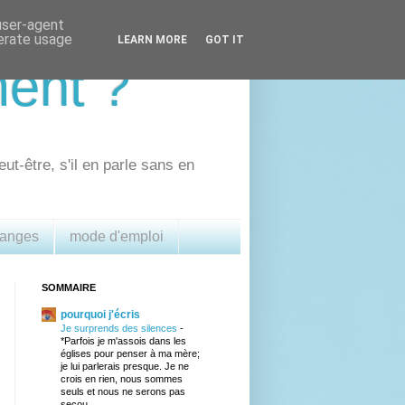
 user-agent
nerate usage
LEARN MORE
GOT IT
ment ?
eut-être, s'il en parle sans en
 anges
mode d'emploi
SOMMAIRE
pourquoi j'écris
Je surprends des silences
-
*Parfois je m'assois dans les
églises pour penser à ma mère;
je lui parlerais presque. Je ne
crois en rien, nous sommes
seuls et nous ne serons pas
secou...