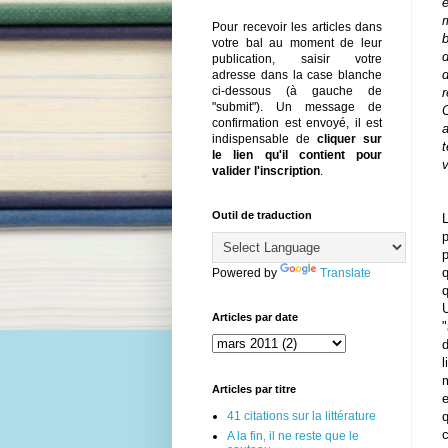
e
m
Pour recevoir les articles dans
votre bal au moment de leur
d
publication, saisir votre
adresse dans la case blanche
ci-dessous (à gauche de
r
"submit"). Un message de
confirmation est envoyé, il est
indispensable de
cliquer sur
le lien qu'il contient pour
valider l'inscription
.
Outil de traduction
p
q
Powered by
Translate
q
U
Articles par date
"
m
Articles par titre
41 citations sur la littérature
A la fin, il ne reste que le