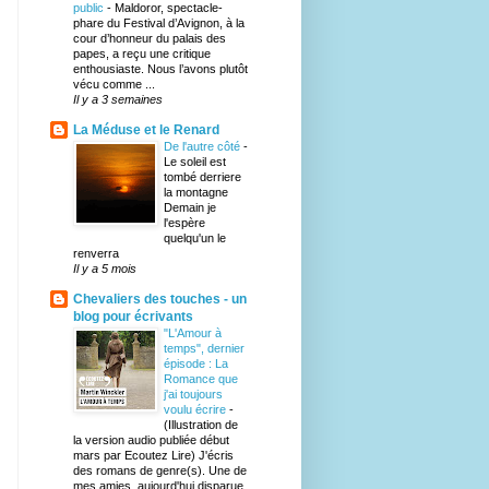
public
-
Maldoror, spectacle-
phare du Festival d’Avignon, à la
cour d’honneur du palais des
papes, a reçu une critique
enthousiaste. Nous l’avons plutôt
vécu comme ...
Il y a 3 semaines
La Méduse et le Renard
De l'autre côté
-
Le soleil est
tombé derriere
la montagne
Demain je
l'espère
quelqu'un le
renverra
Il y a 5 mois
Chevaliers des touches - un
blog pour écrivants
"L'Amour à
temps", dernier
épisode : La
Romance que
j'ai toujours
voulu écrire
-
(Illustration de
la version audio publiée début
mars par Ecoutez Lire) J'écris
des romans de genre(s). Une de
mes amies, aujourd'hui disparue,