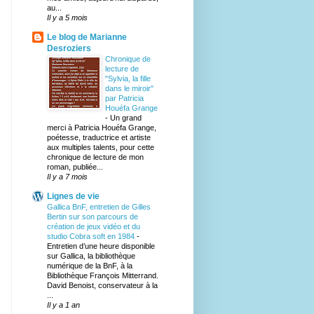
au...
Il y a 5 mois
Le blog de Marianne
Desroziers
Chronique de
lecture de
"Sylvia, la fille
dans le miroir"
par Patricia
Houéfa Grange
-
Un grand
merci à Patricia Houéfa Grange,
poétesse, traductrice et artiste
aux multiples talents, pour cette
chronique de lecture de mon
roman, publiée...
Il y a 7 mois
Lignes de vie
Gallica BnF, entretien de Gilles
Bertin sur son parcours de
création de jeux vidéo et du
studio Cobra soft en 1984
-
Entretien d’une heure disponible
sur Gallica, la bibliothèque
numérique de la BnF, à la
Bibliothèque François Mitterrand.
David Benoist, conservateur à la
...
Il y a 1 an