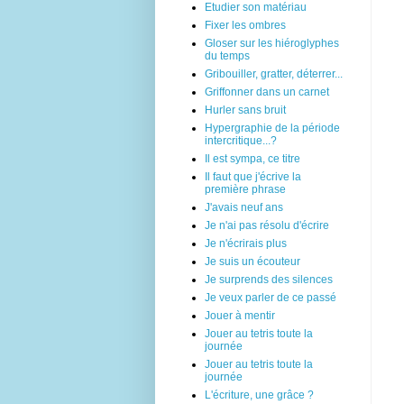
Etudier son matériau
Fixer les ombres
Gloser sur les hiéroglyphes
du temps
Gribouiller, gratter, déterrer...
Griffonner dans un carnet
Hurler sans bruit
Hypergraphie de la période
intercritique...?
Il est sympa, ce titre
Il faut que j'écrive la
première phrase
J'avais neuf ans
Je n'ai pas résolu d'écrire
Je n'écrirais plus
Je suis un écouteur
Je surprends des silences
Je veux parler de ce passé
Jouer à mentir
Jouer au tetris toute la
journée
Jouer au tetris toute la
journée
L'écriture, une grâce ?