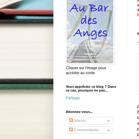
d
M
l
Cliquer sur l'image pour
accéder au conte
Vous appréciez ce blog ? Dans
ce cas, pourquoi ne pas...
Partager
p
E
Abonnez-vous...
Articles
a
Commentaires