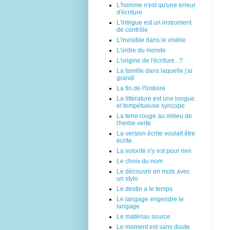
L'homme n'est qu'une erreur
d'écriture
L'intrigue est un instrument
de contrôle
L'invisible dans le visible
L'ordre du monde
L'origine de l'écriture...?
La famille dans laquelle j'ai
grandi
La fin de l'histoire
La littérature est une longue
et tempétueuse syncope
La terre rouge au milieu de
l'herbe verte
La version écrite voulait être
écrite
La volonté n'y est pour rien
Le choix du nom
Le découvrir en mots avec
un stylo
Le destin a le temps
Le langage engendre le
langage
Le matériau source
Le moment est sans doute