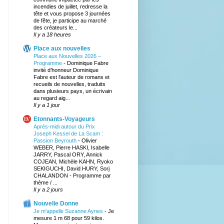
incendies de juillet, redresse la
tête et vous propose 3 journées
de fête, je participe au marché
des créateurs le...
Il y a 18 heures
Place aux nouvelles
Place aux Nouvelles 2026 –
Programme
-
Dominique Fabre
invité d’honneur Dominique
Fabre est l'auteur de romans et
recueils de nouvelles, traduits
dans plusieurs pays, un écrivain
au regard aig...
Il y a 1 jour
Etonnants-Voyageurs
Après-midi autour du Prix
Joseph Kessel de La Scam :
Passion Beyrouth
-
Olivier
WEBER, Pierre HASKI, Isabelle
JARRY, Pascal ORY, Annick
COJEAN, Michèle KAHN, Ryoko
SEKIGUCHI, David HURY, Sorj
CHALANDON - Programme par
thème / ...
Il y a 2 jours
Nouvelle Donne
Je m'appelle Suzanne Aynes
-
Je
mesure 1 m 68 pour 59 kilos.