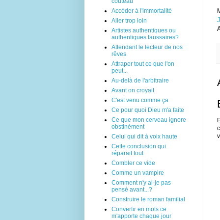
couteau
Accéder à l'immortalité
M
J
Aller trop loin
A
Artistes authentiques ou
authentiques faussaires?
Attendant le lecteur de nos
rêves
Attraper tout ce que l'on
peut...
Au-delà de l'arbitraire
Avant on croyait
C'est venu comme ça
Ce pour quoi Dieu m'a faite
Ce que mon cerveau ignore
E
obstinément
c
v
Celui qui dit à voix haute
Cette conclusion qui
réparait tout
Combler ce vide
Comme un vampire
Comment n'y ai-je pas
pensé avant...?
Construire le roman familial
Convertir en mots ce
m'apporte chaque jour