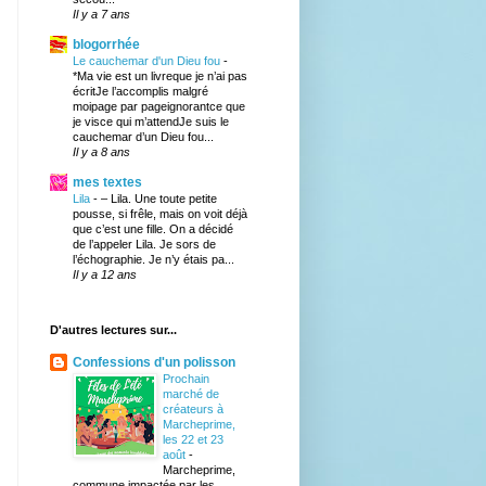
Il y a 7 ans
blogorrhée
Le cauchemar d'un Dieu fou
-
*Ma vie est un livreque je n’ai pas
écritJe l’accomplis malgré
moipage par pageignorantce que
je visce qui m’attendJe suis le
cauchemar d’un Dieu fou...
Il y a 8 ans
mes textes
Lila
-
– Lila. Une toute petite
pousse, si frêle, mais on voit déjà
que c’est une fille. On a décidé
de l’appeler Lila. Je sors de
l’échographie. Je n’y étais pa...
Il y a 12 ans
D'autres lectures sur...
Confessions d'un polisson
Prochain
marché de
créateurs à
Marcheprime,
les 22 et 23
août
-
Marcheprime,
commune impactée par les