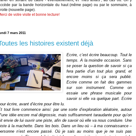
accède par la bande horizontale du haut (même page) ou par le sommaire, à
roite (nouvelle page).
erci de votre visite et bonne lecture!
undi 7 mars 2011
Toutes les histoires existent déjà
Ecrire, c’est écrire beaucoup. Tout le
temps. A la moindre occasion. Sans
se poser la question de savoir si ça
fera partie d’un tout plus grand, et
encore moins si ça sera publié.
Ecrire comme on fait des gammes
sur son instrument. Comme on
essaie une phrase musicale pour
savoir si elle va quelque part. Ecrire
our écrire, avant d’écrire pour être lu.
t tout livre commence ainsi: par une sorte d’exploration aléatoire, autour
d’une idée encore mal dégrossie, mais suffisamment taraudante pour qu’on
it envie de lui ouvrir une piste, afin de savoir où elle va nous conduire. Une
piste à la machette. Dans les bois. Dans un lieu où – à ma connaissance –
personne n’est encore passé. Où je sais au moins que je ne suis pas