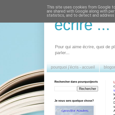
This site uses cookies from Google to 
are shared with Google along with per
statistics, and to detect and address
écrire .
Pour qui aime écrire, quoi de pl
parler...
pourquoi j'écris - accueil
blogo
Rechercher dans pourquoijecris
L
u
l
A
Je vous sers quelque chose?
D
s
A
p