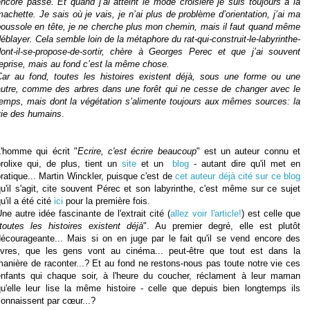
ncore passé. Et quand j’ai atteint le mode croisière je suis toujours à la
achette. Je sais où je vais, je n’ai plus de problème d’orientation, j’ai ma
boussole en tête, je ne cherche plus mon chemin, mais il faut quand même
éblayer. Cela semble loin de la métaphore du rat-qui-construit-le-labyrinthe-
dont-il-se-propose-de-sortir, chère à Georges Perec et que j’ai souvent
eprise, mais au fond c’est la même chose.
Car au fond, toutes les histoires existent déjà, sous une forme ou une
autre, comme des arbres dans une forêt qui ne cesse de changer avec le
temps, mais dont la végétation s’alimente toujours aux mêmes sources: la
vie des humains
.
L'homme qui écrit "
Ecrire, c'est écrire beaucoup
" est un auteur connu et
prolixe qui, de plus, tient un
site
et un
blog
- autant dire qu'il met en
ratique... Martin Winckler, puisque c'est de
cet auteur déjà cité sur ce blog
u'il s'agit, cite souvent Pérec et son labyrinthe, c'est même sur ce sujet
u'il a été cité
ici
pour la première fois.
ne autre idée fascinante de l'extrait cité (
allez voir l'article!
) est celle que
toutes les histoires existent déjà
". Au premier degré, elle est plutôt
décourageante... Mais si on en juge par le fait qu'il se vend encore des
livres, que les gens vont au cinéma... peut-être que tout est dans la
anière de raconter...? Et au fond ne restons-nous pas toute notre vie ces
enfants qui chaque soir, à l'heure du coucher, réclament à leur maman
qu'elle leur lise la même histoire - celle que depuis bien longtemps ils
connaissent par cœur...?