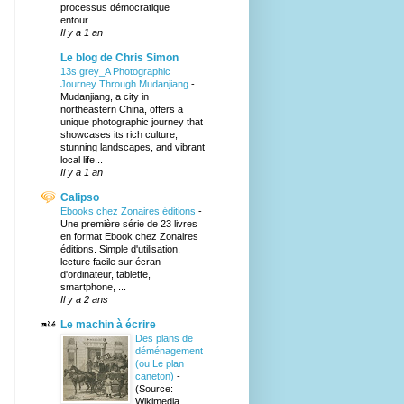
processus démocratique
entour...
Il y a 1 an
Le blog de Chris Simon
13s grey_A Photographic
Journey Through Mudanjiang
-
Mudanjiang, a city in
northeastern China, offers a
unique photographic journey that
showcases its rich culture,
stunning landscapes, and vibrant
local life...
Il y a 1 an
Calipso
Ebooks chez Zonaires éditions
-
Une première série de 23 livres
en format Ebook chez Zonaires
éditions. Simple d'utilisation,
lecture facile sur écran
d'ordinateur, tablette,
smartphone, ...
Il y a 2 ans
Le machin à écrire
Des plans de
déménagement
(ou Le plan
caneton)
-
(Source:
Wikimedia