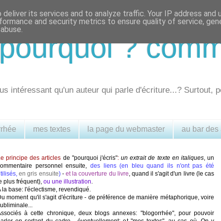
deliver its services and to analyze traffic. Your IP address and
formance and security metrics to ensure quality of service, ge
 abuse.
.. pourquoi ? com
us intéressant qu'un auteur qui parle d'écriture...? Surtout, p
rrhée
mes textes
la page du webmaster
au bar des
e principe des articles
de "pourquoi j'écris"
:
un extrait de texte en italiques
, un
commentaire personnel ensuite,
des liens (en bleu quand ils n'ont pas été
tilisés,
en gris ensuite
)
-
et la couverture du livre
, quand il s'agit d'un livre (le cas
e plus fréquent),
ou une illustration
.
 la base: l'éclectisme, revendiqué.
u moment qu'il s'agit d'écriture - de préférence de manière métaphorique, voire
ubliminale...
ssociés à cette chronique, deux blogs annexes: "blogorrhée", pour pouvoir
arler en sortant du cadre - éventuellement; et "mes textes", au cas où. On y