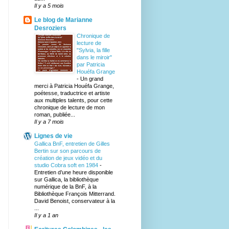
Il y a 5 mois
Le blog de Marianne
Desroziers
Chronique de
lecture de
"Sylvia, la fille
dans le miroir"
par Patricia
Houéfa Grange
-
Un grand
merci à Patricia Houéfa Grange,
poétesse, traductrice et artiste
aux multiples talents, pour cette
chronique de lecture de mon
roman, publiée...
Il y a 7 mois
Lignes de vie
Gallica BnF, entretien de Gilles
Bertin sur son parcours de
création de jeux vidéo et du
studio Cobra soft en 1984
-
Entretien d’une heure disponible
sur Gallica, la bibliothèque
numérique de la BnF, à la
Bibliothèque François Mitterrand.
David Benoist, conservateur à la
...
Il y a 1 an