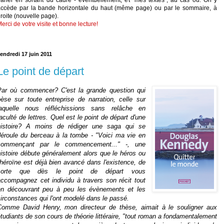
accède par la bande horizontale du haut (même page) ou par le sommaire, à
roite (nouvelle page).
erci de votre visite et bonne lecture!
endredi 17 juin 2011
Le point de départ
Par où commencer? C'est la grande question qui
pèse sur toute entreprise de narration, celle sur
laquelle nous réfléchissions sans relâche en
aculté de lettres. Quel est le point de départ d'une
histoire? A moins de rédiger une saga qui se
déroule du berceau à la tombe - "Voici ma vie en
commençant par le commencement..." -, une
istoire débute généralement alors que le héros ou
'héroïne est déjà bien avancé dans l'existence, de
sorte que dès le point de départ vous
accompagnez cet individu à travers son récit tout
en découvrant peu à peu les évènements et les
irconstances qui l'ont modelé dans le passé.
Comme David Henry, mon directeur de thèse, aimait à le souligner aux
tudiants de son cours de théorie littéraire, "tout roman a fondamentalement