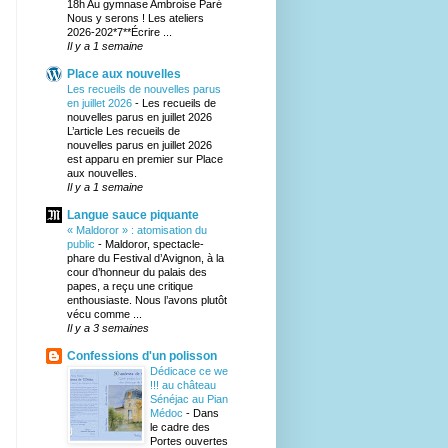
18h Au gymnase Ambroise Paré
Nous y serons ! Les ateliers
2026-202*7**Écrire ...
Il y a 1 semaine
Place aux nouvelles
Les recueils de nouvelles parus
en juillet 2026
-
Les recueils de
nouvelles parus en juillet 2026
L’article Les recueils de
nouvelles parus en juillet 2026
est apparu en premier sur Place
aux nouvelles.
Il y a 1 semaine
Langue sauce piquante
« Maldoror » : atomisation du
public
-
Maldoror, spectacle-
phare du Festival d’Avignon, à la
cour d’honneur du palais des
papes, a reçu une critique
enthousiaste. Nous l’avons plutôt
vécu comme ...
Il y a 3 semaines
Confessions d'un polisson
Dédicace ce we
!!! au château
Sénéjac au Pian
Médoc
-
Dans
le cadre des
Portes ouvertes