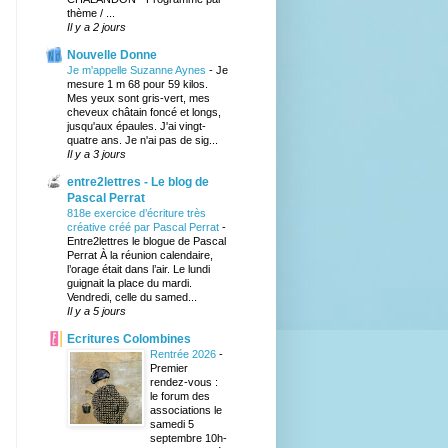
thème / ...
Il y a 2 jours
Nouvelle Donne
Je m'appelle Suzanne Aynes
-
Je
mesure 1 m 68 pour 59 kilos.
Mes yeux sont gris-vert, mes
cheveux châtain foncé et longs,
jusqu'aux épaules. J'ai vingt-
quatre ans. Je n'ai pas de sig...
Il y a 3 jours
entre2lettres - Le blog de
Pascal Perrat
818e exercice d’écriture très
créative créé par Pascal Perrat
-
Entre2lettres le blogue de Pascal
Perrat À la réunion calendaire,
l’orage était dans l’air. Le lundi
guignait la place du mardi.
Vendredi, celle du samed...
Il y a 5 jours
Ecritures Colombines
Rentrée 2026
-
Premier
rendez-vous :
le forum des
associations le
samedi 5
septembre 10h-