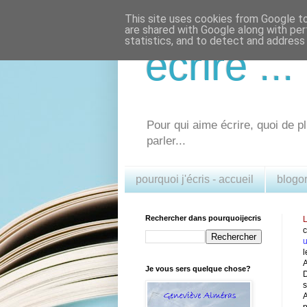
This site uses cookies from Google to 
are shared with Google along with per
statistics, and to detect and address
écrire .
Pour qui aime écrire, quoi de pl
parler...
pourquoi j'écris - accueil
blogo
Rechercher dans pourquoijecris
L
u
l
A
Je vous sers quelque chose?
D
s
A
p