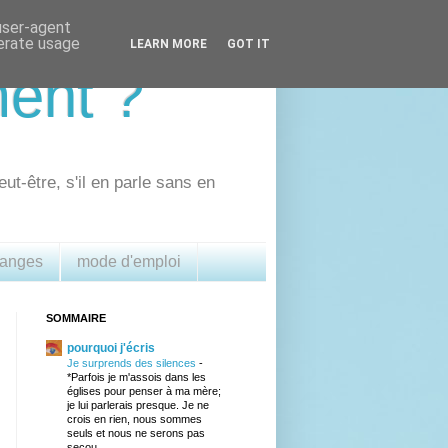
 user-agent
nerate usage
LEARN MORE
GOT IT
ment ?
eut-être, s'il en parle sans en
 anges
mode d'emploi
SOMMAIRE
pourquoi j'écris
Je surprends des silences
-
*Parfois je m'assois dans les
églises pour penser à ma mère;
je lui parlerais presque. Je ne
crois en rien, nous sommes
seuls et nous ne serons pas
secou...