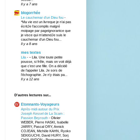
Il y a 7 ans
blogorrhée
Le cauchemar d'un Dieu fou
-
*Ma vie est un livreque je n’ai pas
écritJe l’accomplis malgré
moipage par pageignorantce que
je visce qui m’attendJe suis le
cauchemar d’un Dieu fou...
Il y a 8 ans
mes textes
Lila
-
– Lila. Une toute petite
pousse, si frêle, mais on voit déjà
que c’est une fille. On a décidé
de l’appeler Lila. Je sors de
l’échographie. Je n’y étais pa...
Il y a 12 ans
D'autres lectures sur...
Etonnants-Voyageurs
Après-midi autour du Prix
Joseph Kessel de La Scam :
Passion Beyrouth
-
Olivier
WEBER, Pierre HASKI, Isabelle
JARRY, Pascal ORY, Annick
COJEAN, Michèle KAHN, Ryoko
SEKIGUCHI, David HURY, Sorj
CHALANDON - Programme par