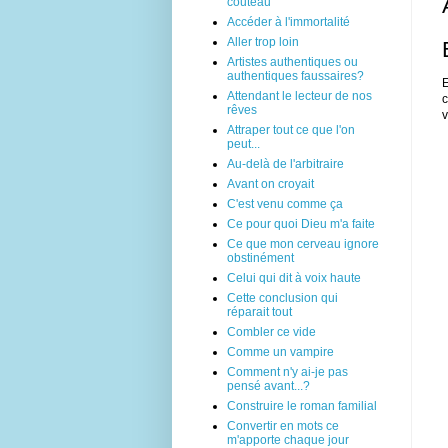
couteau
Accéder à l'immortalité
Aller trop loin
Artistes authentiques ou
authentiques faussaires?
E
Attendant le lecteur de nos
c
rêves
v
Attraper tout ce que l'on
peut...
Au-delà de l'arbitraire
Avant on croyait
C'est venu comme ça
Ce pour quoi Dieu m'a faite
Ce que mon cerveau ignore
obstinément
Celui qui dit à voix haute
Cette conclusion qui
réparait tout
Combler ce vide
Comme un vampire
Comment n'y ai-je pas
pensé avant...?
Construire le roman familial
Convertir en mots ce
m'apporte chaque jour