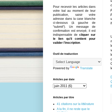
Pour recevoir les articles dans
p
votre bal au moment de leur
p
publication, saisir votre
adresse dans la case blanche
ci-dessous (à gauche de
h
"submit"). Un message de
confirmation est envoyé, il est
indispensable de
cliquer sur
U
le lien qu'il contient pour
n
valider l'inscription
.
l
v
Outil de traduction
l
c
l
Powered by
Translate
Articles par date
Q
E
Articles par titre
41 citations sur la littérature
A la fin, il ne reste que le