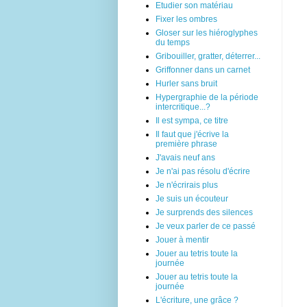
Etudier son matériau
Fixer les ombres
Gloser sur les hiéroglyphes
du temps
Gribouiller, gratter, déterrer...
Griffonner dans un carnet
Hurler sans bruit
Hypergraphie de la période
intercritique...?
Il est sympa, ce titre
Il faut que j'écrive la
première phrase
J'avais neuf ans
Je n'ai pas résolu d'écrire
Je n'écrirais plus
Je suis un écouteur
Je surprends des silences
Je veux parler de ce passé
Jouer à mentir
Jouer au tetris toute la
journée
Jouer au tetris toute la
journée
L'écriture, une grâce ?