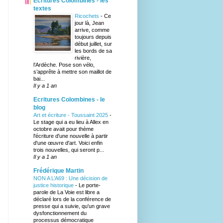
Ecritures Colombines - les
textes
Ricochets
-
Ce
jour là, Jean
arrive, comme
toujours depuis
début juillet, sur
les bords de sa
rivière,
l’Ardèche. Pose son vélo,
s’apprête à mettre son maillot de
bai...
Il y a 1 an
Ecritures Colombines - le
blog
Art et écriture - Toussaint 2025
-
Le stage qui a eu lieu à Allex en
octobre avait pour thème
l'écriture d'une nouvelle à partir
d'une œuvre d'art. Voici enfin
trois nouvelles, qui seront p...
Il y a 1 an
Frédérique Martin
NON A L’A69 : Une décision de
justice historique
-
Le porte-
parole de La Voie est libre a
déclaré lors de la conférence de
presse qui a suivie, qu'un grave
dysfonctionnement du
processus démocratique