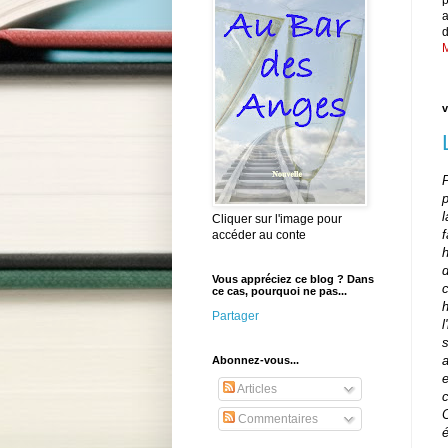
d
M
v
Cliquer sur l'image pour
f
accéder au conte
Vous appréciez ce blog ? Dans
ce cas, pourquoi ne pas...
h
Partager
l
Abonnez-vous...
Articles
c
Commentaires
é