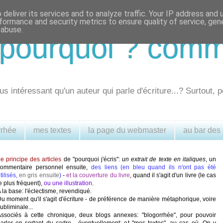
deliver its services and to analyze traffic. Your IP address and
formance and security metrics to ensure quality of service, ge
 abuse.
.. pourquoi ? com
us intéressant qu'un auteur qui parle d'écriture...? Surtout, p
rrhée
mes textes
la page du webmaster
au bar des
e principe des articles
de "pourquoi j'écris"
:
un extrait de texte en italiques
, un
commentaire personnel ensuite,
des liens (en bleu quand ils n'ont pas été
tilisés,
en gris ensuite
)
-
et la couverture du livre
, quand il s'agit d'un livre (le cas
e plus fréquent),
ou une illustration
.
 la base: l'éclectisme, revendiqué.
u moment qu'il s'agit d'écriture - de préférence de manière métaphorique, voire
ubliminale...
ssociés à cette chronique, deux blogs annexes: "blogorrhée", pour pouvoir
arler en sortant du cadre - éventuellement; et "mes textes", au cas où. On y