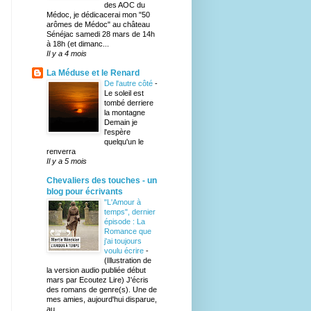
des AOC du
Médoc, je dédicacerai mon "50
arômes de Médoc" au château
Sénéjac samedi 28 mars de 14h
à 18h (et dimanc...
Il y a 4 mois
La Méduse et le Renard
De l'autre côté
-
Le soleil est
tombé derriere
la montagne
Demain je
l'espère
quelqu'un le
renverra
Il y a 5 mois
Chevaliers des touches - un
blog pour écrivants
"L'Amour à
temps", dernier
épisode : La
Romance que
j'ai toujours
voulu écrire
-
(Illustration de
la version audio publiée début
mars par Ecoutez Lire) J'écris
des romans de genre(s). Une de
mes amies, aujourd'hui disparue,
au...