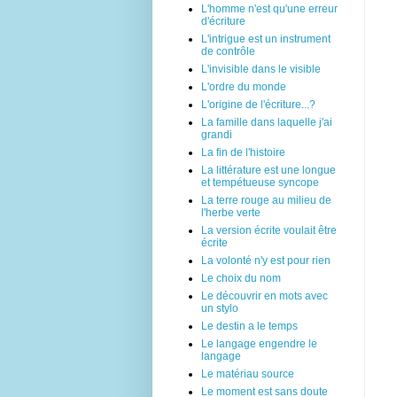
L'homme n'est qu'une erreur
d'écriture
L'intrigue est un instrument
de contrôle
L'invisible dans le visible
L'ordre du monde
L'origine de l'écriture...?
La famille dans laquelle j'ai
grandi
La fin de l'histoire
La littérature est une longue
et tempétueuse syncope
La terre rouge au milieu de
l'herbe verte
La version écrite voulait être
écrite
La volonté n'y est pour rien
Le choix du nom
Le découvrir en mots avec
un stylo
Le destin a le temps
Le langage engendre le
langage
Le matériau source
Le moment est sans doute