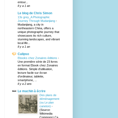
entour...
Il y a 1 an
Le blog de Chris Simon
13s grey_A Photographic
Journey Through Mudanjiang
-
Mudanjiang, a city in
northeastern China, offers a
unique photographic journey that
showcases its rich culture,
stunning landscapes, and vibrant
local life...
Il y a 1 an
Calipso
Ebooks chez Zonaires éditions
-
Une première série de 23 livres
en format Ebook chez Zonaires
éditions. Simple d'utilisation,
lecture facile sur écran
d'ordinateur, tablette,
smartphone, ...
Il y a 2 ans
Le machin à écrire
Des plans de
déménagement
(ou Le plan
caneton)
-
(Source:
Wikimedia
Commons) Ça