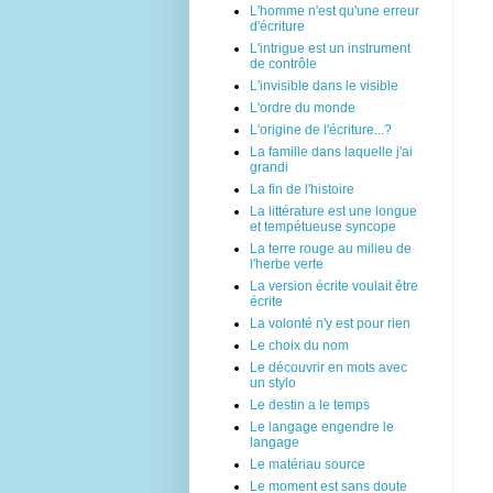
L'homme n'est qu'une erreur
d'écriture
L'intrigue est un instrument
de contrôle
L'invisible dans le visible
L'ordre du monde
L'origine de l'écriture...?
La famille dans laquelle j'ai
grandi
La fin de l'histoire
La littérature est une longue
et tempétueuse syncope
La terre rouge au milieu de
l'herbe verte
La version écrite voulait être
écrite
La volonté n'y est pour rien
Le choix du nom
Le découvrir en mots avec
un stylo
Le destin a le temps
Le langage engendre le
langage
Le matériau source
Le moment est sans doute