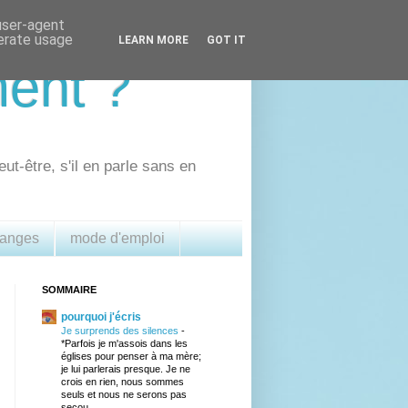
 user-agent
nerate usage
LEARN MORE
GOT IT
ment ?
eut-être, s'il en parle sans en
 anges
mode d'emploi
SOMMAIRE
pourquoi j'écris
Je surprends des silences
-
*Parfois je m'assois dans les
églises pour penser à ma mère;
je lui parlerais presque. Je ne
crois en rien, nous sommes
seuls et nous ne serons pas
secou...