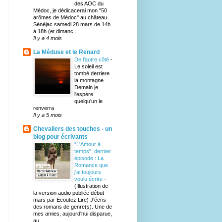
des AOC du
Médoc, je dédicacerai mon "50
arômes de Médoc" au château
Sénéjac samedi 28 mars de 14h
à 18h (et dimanc...
Il y a 4 mois
La Méduse et le Renard
De l'autre côté
-
Le soleil est
tombé derriere
la montagne
Demain je
l'espère
quelqu'un le
renverra
Il y a 5 mois
Chevaliers des touches - un
blog pour écrivants
"L'Amour à
temps", dernier
épisode : La
Romance que
j'ai toujours
voulu écrire
-
(Illustration de
la version audio publiée début
mars par Ecoutez Lire) J'écris
des romans de genre(s). Une de
mes amies, aujourd'hui disparue,
au...