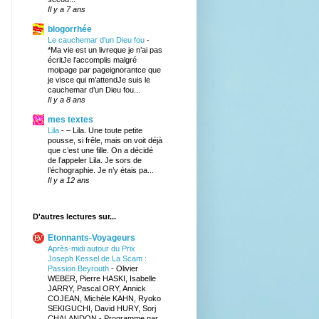
Il y a 7 ans
blogorrhée
Le cauchemar d'un Dieu fou
-
*Ma vie est un livreque je n’ai pas
écritJe l’accomplis malgré
moipage par pageignorantce que
je visce qui m’attendJe suis le
cauchemar d’un Dieu fou...
Il y a 8 ans
mes textes
Lila
-
– Lila. Une toute petite
pousse, si frêle, mais on voit déjà
que c’est une fille. On a décidé
de l’appeler Lila. Je sors de
l’échographie. Je n’y étais pa...
Il y a 12 ans
D'autres lectures sur...
Etonnants-Voyageurs
Après-midi autour du Prix
Joseph Kessel de La Scam :
Passion Beyrouth
-
Olivier
WEBER, Pierre HASKI, Isabelle
JARRY, Pascal ORY, Annick
COJEAN, Michèle KAHN, Ryoko
SEKIGUCHI, David HURY, Sorj
CHALANDON - Programme par