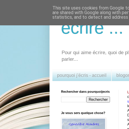
This site uses cookies from Google to 
are shared with Google along with per
statistics, and to detect and address
écrire .
Pour qui aime écrire, quoi de pl
parler...
pourquoi j'écris - accueil
blogo
Rechercher dans pourquoijecris
L
u
l
A
Je vous sers quelque chose?
D
s
A
p