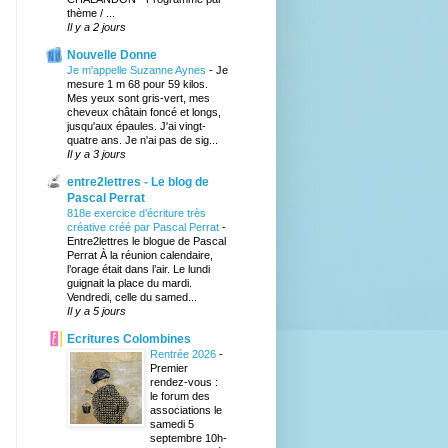
thème / ...
Il y a 2 jours
Nouvelle Donne
Je m'appelle Suzanne Aynes
-
Je
mesure 1 m 68 pour 59 kilos.
Mes yeux sont gris-vert, mes
cheveux châtain foncé et longs,
jusqu'aux épaules. J'ai vingt-
quatre ans. Je n'ai pas de sig...
Il y a 3 jours
entre2lettres - Le blog de
Pascal Perrat
818e exercice d’écriture très
créative créé par Pascal Perrat
-
Entre2lettres le blogue de Pascal
Perrat À la réunion calendaire,
l’orage était dans l’air. Le lundi
guignait la place du mardi.
Vendredi, celle du samed...
Il y a 5 jours
Ecritures Colombines
Rentrée 2026
-
Premier
rendez-vous :
le forum des
associations le
samedi 5
septembre 10h-