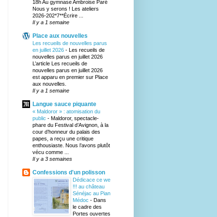
18h Au gymnase Ambroise Paré
Nous y serons ! Les ateliers
2026-202*7**Écrire ...
Il y a 1 semaine
Place aux nouvelles
Les recueils de nouvelles parus
en juillet 2026
-
Les recueils de
nouvelles parus en juillet 2026
L’article Les recueils de
nouvelles parus en juillet 2026
est apparu en premier sur Place
aux nouvelles.
Il y a 1 semaine
Langue sauce piquante
« Maldoror » : atomisation du
public
-
Maldoror, spectacle-
phare du Festival d’Avignon, à la
cour d’honneur du palais des
papes, a reçu une critique
enthousiaste. Nous l’avons plutôt
vécu comme ...
Il y a 3 semaines
Confessions d'un polisson
Dédicace ce we
!!! au château
Sénéjac au Pian
Médoc
-
Dans
le cadre des
Portes ouvertes