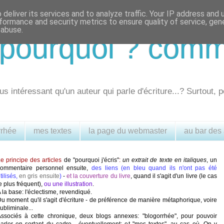
deliver its services and to analyze traffic. Your IP address and
formance and security metrics to ensure quality of service, ge
 abuse.
.. pourquoi ? com
us intéressant qu'un auteur qui parle d'écriture...? Surtout, p
rrhée
mes textes
la page du webmaster
au bar des
e principe des articles
de "pourquoi j'écris"
:
un extrait de texte en italiques
, un
commentaire personnel ensuite,
des liens (en bleu quand ils n'ont pas été
tilisés,
en gris ensuite
)
-
et la couverture du livre
, quand il s'agit d'un livre (le cas
e plus fréquent),
ou une illustration
.
 la base: l'éclectisme, revendiqué.
u moment qu'il s'agit d'écriture - de préférence de manière métaphorique, voire
ubliminale...
ssociés à cette chronique, deux blogs annexes: "blogorrhée", pour pouvoir
arler en sortant du cadre - éventuellement; et "mes textes", au cas où. On y