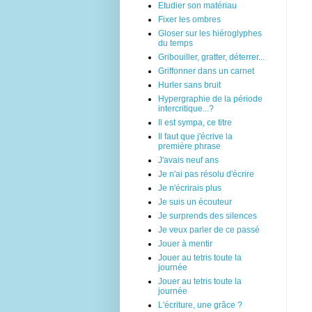
Etudier son matériau
Fixer les ombres
Gloser sur les hiéroglyphes
du temps
Gribouiller, gratter, déterrer...
Griffonner dans un carnet
Hurler sans bruit
Hypergraphie de la période
intercritique...?
Il est sympa, ce titre
Il faut que j'écrive la
première phrase
J'avais neuf ans
Je n'ai pas résolu d'écrire
Je n'écrirais plus
Je suis un écouteur
Je surprends des silences
Je veux parler de ce passé
Jouer à mentir
Jouer au tetris toute la
journée
Jouer au tetris toute la
journée
L'écriture, une grâce ?