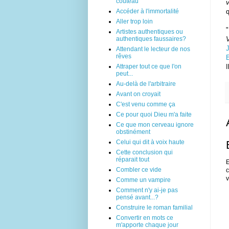
couteau
v
Accéder à l'immortalité
q
Aller trop loin
Artistes authentiques ou
authentiques faussaires?
Attendant le lecteur de nos
rêves
E
Attraper tout ce que l'on
I
peut...
Au-delà de l'arbitraire
Avant on croyait
C'est venu comme ça
Ce pour quoi Dieu m'a faite
Ce que mon cerveau ignore
obstinément
Celui qui dit à voix haute
Cette conclusion qui
réparait tout
E
Combler ce vide
c
v
Comme un vampire
Comment n'y ai-je pas
pensé avant...?
Construire le roman familial
Convertir en mots ce
m'apporte chaque jour