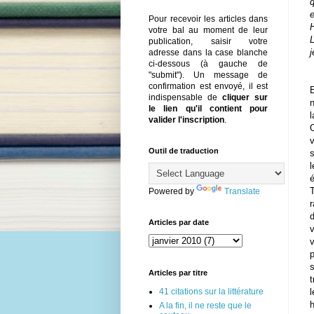
q
e
Pour recevoir les articles dans
H
votre bal au moment de leur
L
publication, saisir votre
j
adresse dans la case blanche
ci-dessous (à gauche de
"submit"). Un message de
confirmation est envoyé, il est
E
indispensable de
cliquer sur
n
le lien qu'il contient pour
valider l'inscription
.
Outil de traduction
s
T
Powered by
Translate
Articles par date
s
Articles par titre
t
41 citations sur la littérature
l
A la fin, il ne reste que le