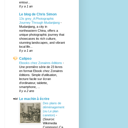
entour...
Il y a 1 an
Le blog de Chris Simon
13s grey_A Photographic
Journey Through Mudanjiang
-
Mudanjiang, a city in
northeastern China, offers a
unique photographic journey that
showcases its rich culture,
stunning landscapes, and vibrant
local life...
Il y a 1 an
Calipso
Ebooks chez Zonaires éditions
-
Une première série de 23 livres
en format Ebook chez Zonaires
éditions. Simple d'utilisation,
lecture facile sur écran
d'ordinateur, tablette,
smartphone, ...
Il y a 2 ans
Le machin à écrire
Des plans de
déménagement
(ou Le plan
caneton)
-
(Source:
Wikimedia
Commons) Ça