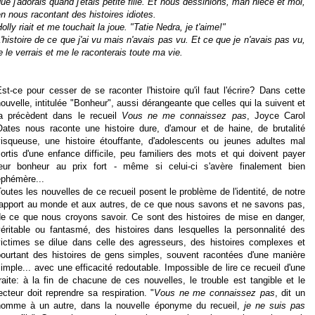
ue j'adorais quand j'étais petite fille. Et nous dessinions, man nièce et moi,
n nous racontant des histoires idiotes.
olly riait et me touchait la joue. "Tatie Nedra, je t'aime!"
'histoire de ce que j'ai vu mais n'avais pas vu. Et ce que je n'avais pas vu,
e le verrais et me le raconterais toute ma vie.
st-ce pour cesser de se raconter l'histoire qu'il faut l'écrire? Dans cette
ouvelle, intitulée "Bonheur", aussi dérangeante que celles qui la suivent et
la précèdent dans le recueil
Vous ne me connaissez pas
, Joyce Carol
Oates nous raconte une histoire dure, d'amour et de haine, de brutalité
visqueuse, une histoire étouffante, d'adolescents ou jeunes adultes mal
ortis d'une enfance difficile, peu familiers des mots et qui doivent payer
leur bonheur au prix fort - même si celui-ci s'avère finalement bien
éphémère...
outes les nouvelles de ce recueil posent le problème de l'identité, de notre
rapport au monde et aux autres, de ce que nous savons et ne savons pas,
de ce que nous croyons savoir. Ce sont des histoires de mise en danger,
véritable ou fantasmé, des histoires dans lesquelles la personnalité des
victimes se dilue dans celle des agresseurs, des histoires complexes et
pourtant des histoires de gens simples, souvent racontées d'une manière
imple... avec une efficacité redoutable. Impossible de lire ce recueil d'une
raite: à la fin de chacune de ces nouvelles, le trouble est tangible et le
ecteur doit reprendre sa respiration. "
Vous ne me connaissez pas
, dit un
homme à un autre, dans la nouvelle éponyme du recueil,
je ne suis pas