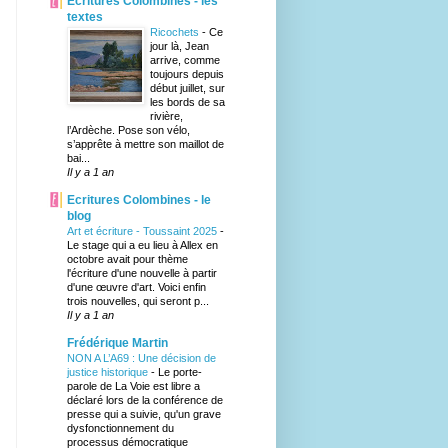
Ecritures Colombines - les
textes
Ricochets
-
Ce
jour là, Jean
arrive, comme
toujours depuis
début juillet, sur
les bords de sa
rivière,
l’Ardèche. Pose son vélo,
s’apprête à mettre son maillot de
bai...
Il y a 1 an
Ecritures Colombines - le
blog
Art et écriture - Toussaint 2025
-
Le stage qui a eu lieu à Allex en
octobre avait pour thème
l'écriture d'une nouvelle à partir
d'une œuvre d'art. Voici enfin
trois nouvelles, qui seront p...
Il y a 1 an
Frédérique Martin
NON A L’A69 : Une décision de
justice historique
-
Le porte-
parole de La Voie est libre a
déclaré lors de la conférence de
presse qui a suivie, qu'un grave
dysfonctionnement du
processus démocratique