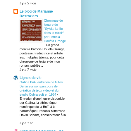
Il y a 5 mois
Le blog de Marianne
Desroziers
Chronique de
lecture de
"Sylvia, la fille
dans le miroir"
par Patricia
Houéfa Grange
-
Un grand
merci à Patricia Houéfa Grange,
poétesse, traductrice et artiste
aux multiples talents, pour cette
chronique de lecture de mon
roman, publiée...
Il y a 7 mois
Lignes de vie
Gallica BnF, entretien de Gilles
Bertin sur son parcours de
création de jeux vidéo et du
studio Cobra soft en 1984
-
Entretien d’une heure disponible
sur Gallica, la bibliothèque
numérique de la BnF, à la
Bibliothèque François Mitterrand.
David Benoist, conservateur à la
...
Il y a 1 an