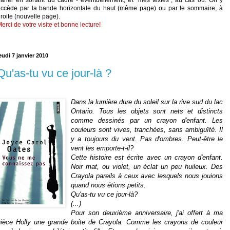
accède par la bande horizontale du haut (même page) ou par le sommaire, à
roite (nouvelle page).
erci de votre visite et bonne lecture!
eudi 7 janvier 2010
Qu'as-tu vu ce jour-là ?
Dans la lumière dure du soleil sur la rive sud du lac
Ontario. Tous les objets sont nets et distincts
comme dessinés par un crayon d'enfant. Les
couleurs sont vives, tranchées, sans ambiguïté. Il
y a toujours du vent. Pas d'ombres. Peut-être le
vent les emporte-t-il?
Cette histoire est écrite avec un crayon d'enfant.
Noir mat, ou violet, un éclat un peu huileux. Des
Crayola pareils à ceux avec lesquels nous jouions
quand nous étions petits.
Qu'as-tu vu ce jour-là?
(...)
Pour son deuxième anniversaire, j'ai offert à ma
nièce Holly une grande boite de Crayola. Comme les crayons de couleur