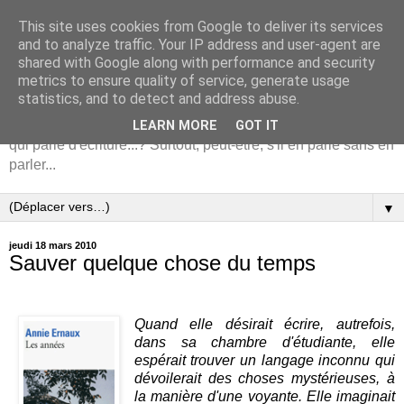
This site uses cookies from Google to deliver its services
écrire ... pourquoi ?
and to analyze traffic. Your IP address and user-agent are
shared with Google along with performance and security
comment ?
metrics to ensure quality of service, generate usage
statistics, and to detect and address abuse.
Pour qui aime écrire, quoi de plus intéressant qu'un auteur
LEARN MORE
GOT IT
qui parle d'écriture...? Surtout, peut-être, s'il en parle sans en
parler...
▼
jeudi 18 mars 2010
Sauver quelque chose du temps
Quand elle désirait écrire, autrefois,
dans sa chambre d'étudiante, elle
espérait trouver un langage inconnu qui
dévoilerait des choses mystérieuses, à
la manière d'une voyante. Elle imaginait