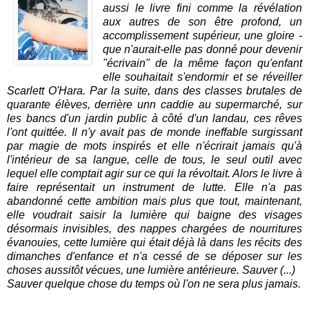
aussi le livre fini comme la révélation
aux autres de son être profond, un
accomplissement supérieur, une gloire -
que n'aurait-elle pas donné pour devenir
"écrivain" de la même façon qu'enfant
elle souhaitait s'endormir et se réveiller
Scarlett O'Hara. Par la suite, dans des classes brutales de
quarante élèves, derrière unn caddie au supermarché, sur
les bancs d'un jardin public à côté d'un landau, ces rêves
l'ont quittée. Il n'y avait pas de monde ineffable surgissant
par magie de mots inspirés et elle n'écrirait jamais qu'à
l'intérieur de sa langue, celle de tous, le seul outil avec
lequel elle comptait agir sur ce qui la révoltait. Alors le livre à
faire représentait un instrument de lutte. Elle n'a pas
abandonné cette ambition mais plus que tout, maintenant,
elle voudrait saisir la lumière qui baigne des visages
désormais invisibles, des nappes chargées de nourritures
évanouies, cette lumière qui était déjà là dans les récits des
dimanches d'enfance et n'a cessé de se déposer sur les
choses aussitôt vécues, une lumière antérieure. Sauver (...)
Sauver quelque chose du temps où l'on ne sera plus jamais.