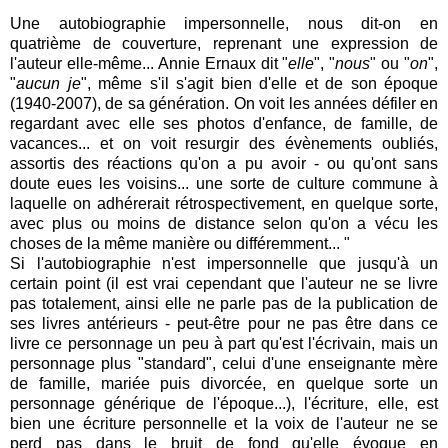
Une autobiographie impersonnelle, nous dit-on en
quatrième de couverture, reprenant une expression de
l'auteur elle-même... Annie Ernaux dit "
elle
", "
nous
" ou "
on
",
"
aucun je
", même s'il s'agit bien d'elle et de son époque
(1940-2007), de sa génération. On voit les années défiler en
regardant avec elle ses photos d'enfance, de famille, de
vacances... et on voit resurgir des évènements oubliés,
assortis des réactions qu'on a pu avoir - ou qu'ont sans
doute eues les voisins... une sorte de culture commune à
laquelle on adhérerait rétrospectivement, en quelque sorte,
avec plus ou moins de distance selon qu'on a vécu les
choses de la même manière ou différemment... "
Si l'autobiographie n'est impersonnelle que jusqu'à un
certain point (il est vrai cependant que l'auteur ne se livre
pas totalement, ainsi elle ne parle pas de la publication de
ses livres antérieurs - peut-être pour ne pas être dans ce
livre ce personnage un peu à part qu'est l'écrivain, mais un
personnage plus "standard", celui d'une enseignante mère
de famille, mariée puis divorcée, en quelque sorte un
personnage générique de l'époque...), l'écriture, elle, est
bien une écriture personnelle et la voix de l'auteur ne se
perd pas dans le bruit de fond qu'elle évoque en